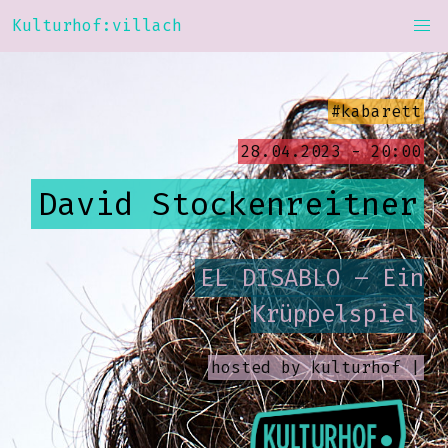
Kulturhof:villach
#kabarett
28.04.2023 - 20:00
David Stockenreitner
EL DISABLO – Ein
Krüppelspiel
hosted by
kulturhof |