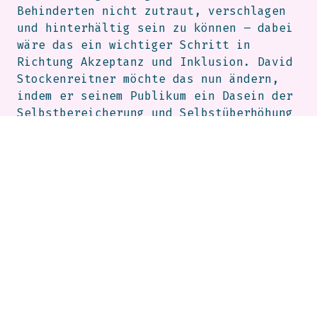
Behinderten nicht zutraut, verschlagen
und hinterhältig sein zu können – dabei
wäre das ein wichtiger Schritt in
Richtung Akzeptanz und Inklusion. David
Stockenreitner möchte das nun ändern,
indem er seinem Publikum ein Dasein der
Selbstbereicherung und Selbstüberhöhung
vorlebt. Denn ein solches Dasein steht
ihm zu. Es ist sein Geburtsrecht: Er ist
mit einer Behinderung zur Welt gekommen
– also ist er quasi „Krüppel von Gottes
Gnaden“. Außerdem geht die Welt sowieso
zu Grunde und so gesehen ist eh schon
alles egal. Und so wie viele andere
Menschen, die der Korruption und der
Mafiösität frönen, hat auch David nur
schlechte Erfahrungen mit ehrlicher
Arbeit gemacht. Aber ein mafiöses
Imperium kann ein Mensch allein nicht