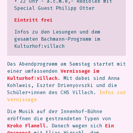
• 22 Uhr - a.c.m.e,- Radiolab mit
Special Guest Philipp Otter
Eintritt frei
Infos zu den Lesungen und dem
gesamten Bachmann-Programm im
Kulturhof:villach
Das Abendprogramm am Samstag startet mit
einer umfassenden
Vernissage im
Kulturhof:villach
. Mit dabei sind Anna
Kohlweis, Eszter Drienyovszki und die
Schüler*innen des CHS Villach.
Infos zur
Vernissage
Die Musik auf der Innenhof-Bühne
eröffnen die gestrandeten Typen von
Kroko Flanell
. Danach wagen sich
Ein
Gespenst
mit Elias Hirschl, dem