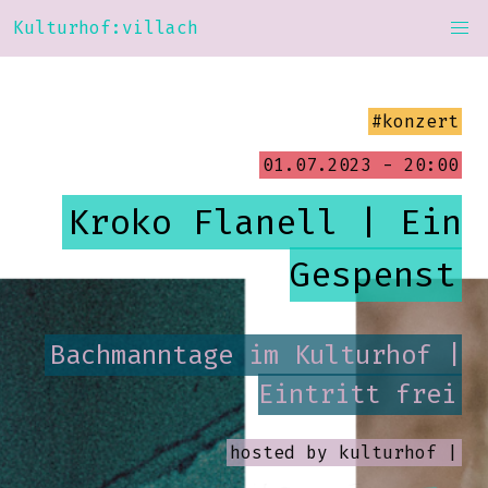
Kulturhof:villach
#konzert
01.07.2023 - 20:00
Kroko Flanell | Ein
Gespenst
Bachmanntage im Kulturhof |
Eintritt frei
hosted by
kulturhof |