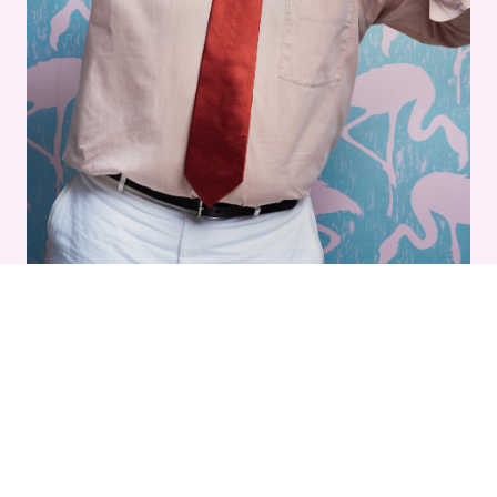
Foto © Svenja Blobel
Bernd Begemann, Mit-Erfinder der
Hamburger Schule, stilbewusstester
Musik-Connaisseur der Hansestadt,
unterschätzter Gitarrist und