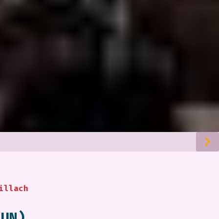
illach
HUN)