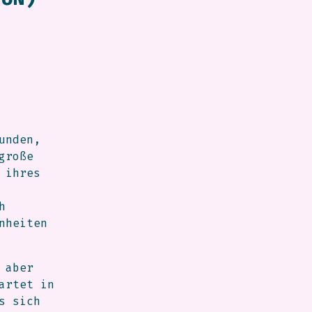
unden,
große
 ihres
h
nheiten
 aber
artet in
s sich