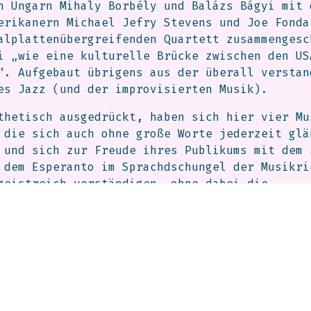
n Ungarn Mihaly Borbély und Balázs Bágyi mit 
erikanern Michael Jefry Stevens und Joe Fonda
alplattenübergreifenden Quartett zusammengesc
i „wie eine kulturelle Brücke zwischen den US
“. Aufgebaut übrigens aus der überall verstan
es Jazz (und der improvisierten Musik).
thetisch ausgedrückt, haben sich hier vier Mu
 die sich auch ohne große Worte jederzeit glä
 und sich zur Freude ihres Publikums mit dem 
 dem Esperanto im Sprachdschungel der Musikri
geistreich verständigen, ohne dabei die
sstiftenden Eigenheiten preiszugeben (kompliz
r das musste jetzt mal sein).
rbély, der Saxophonist des Quartetts, ist als
d Folkmusiker bereits in allen Teilen der Wel
en – so auch im Bayreuther Jazz-November 2011
y Binder. 2007 gründete er mit seinem Landsma