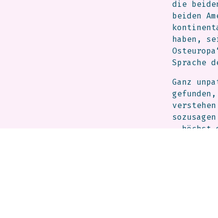
die beide
beiden Am
kontinent
haben, se
Osteuropa
Sprache d
Ganz unpa
gefunden,
verstehen
sozusagen
– höchst 
identität
Satz, abe
Mihaly Bo
World- un
aufgetret
mit Károl