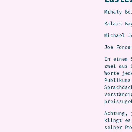
Mihaly Bo
Balazs Ba
Michael J
Joe Fonda
In einem 
zwei aus 
Worte jed
Publikums
Sprachdsc
verständi
preiszuge
Achtung, 
klingt es
seiner Pr