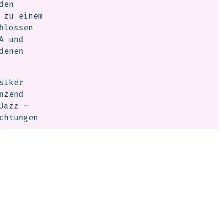
den
 zu einem
hlossen
A und
denen
siker
nzend
Jazz –
chtungen
ierter
 Jazz-,
t
 zusammen
nn Balázs