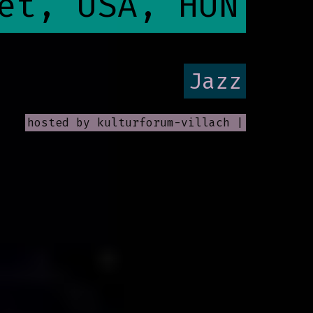
et, USA, HUN
Jazz
hosted by
kulturforum-villach |