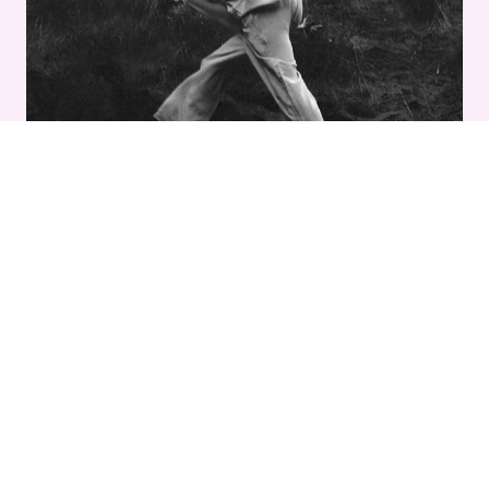
Foto © Sophie Löw
Doppelfinger
Clemens Bäres erste Lieder, die er
abgeschieden in Oberösterreich