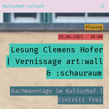
Kulturhof:villach
#lesung
28.06.2025 - 18:00
Lesung Clemens Hofer
| Vernissage art:wall
& :schauraum
Bachmanntage im Kulturhof |
Eintritt frei