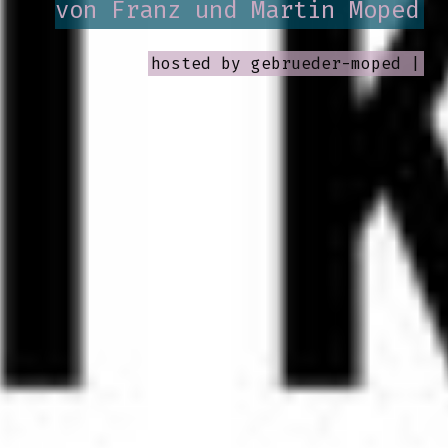
von Franz und Martin Moped
hosted by
gebrueder-moped |