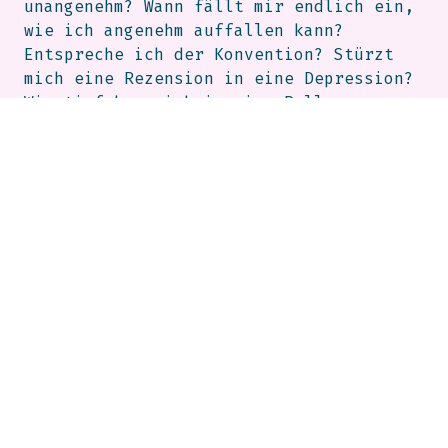
unangenehm? Wann fällt mir endlich ein,
wie ich angenehm auffallen kann?
Entspreche ich der Konvention? Stürzt
mich eine Rezension in eine Depression?
Wie tief kann ich in eine Rolle
eintauchen, ohne unterzutauchen?
Vielleicht wollte ich immer jemand
anderen spielen, weil ich nie ich selbst
sein wollte. Wer bin ich eigentlich, und
wann bin ich wirklich ganz ich – ganz
eRNST?
Kulturhof:villach | Lederergasse 15
Oktober 2026 | 19 Uhr
Ticketpreise: regulär 20€;
Ermäßigungen für Studierende und
Schüler*innen bis zum vollendeten