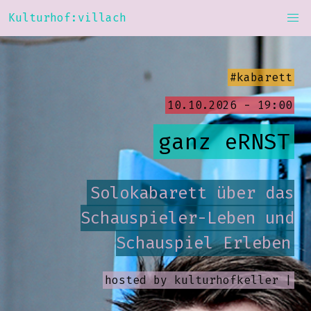
Kulturhof:villach
#kabarett
10.10.2026 - 19:00
ganz eRNST
Solokabarett über das
Schauspieler-Leben und
Schauspiel Erleben
hosted by
kulturhofkeller |