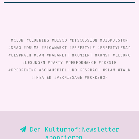
#CLUB
#CLUBBING
#DISCO
#DISCUSSION
#DISKUSSION
#DRAG
#DRUMS
#FLOWMARKT
#FREESTYLE
#FREESTYLERAP
#GESPRÄCH
#JAM
#KABARETT
#KONZERT
#KUNST
#LESUNG
#LESUNGEN
#PARTY
#PERFORMANCE
#POESIE
#PREOPENING
#SCHAUSPIEL-UND-GESPRÄCH
#SLAM
#TALK
#THEATER
#VERNISSAGE
#WORKSHOP
Den Kulturhof:Newsletter
abonnieren...