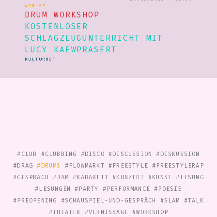
#DRUMS
DRUM WORKSHOP
KOSTENLOSER
SCHLAGZEUGUNTERRICHT MIT
LUCY KAEWPRASERT
KULTURHOF
#CLUB
#CLUBBING
#DISCO
#DISCUSSION
#DISKUSSION
#DRAG
#DRUMS
#FLOWMARKT
#FREESTYLE
#FREESTYLERAP
#GESPRÄCH
#JAM
#KABARETT
#KONZERT
#KUNST
#LESUNG
#LESUNGEN
#PARTY
#PERFORMANCE
#POESIE
#PREOPENING
#SCHAUSPIEL-UND-GESPRÄCH
#SLAM
#TALK
#THEATER
#VERNISSAGE
#WORKSHOP