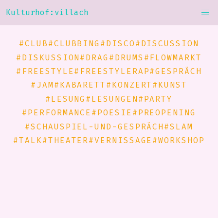
Kulturhof:villach
#CLUB
#CLUBBING
#DISCO
#DISCUSSION
#DISKUSSION
#DRAG
#DRUMS
#FLOWMARKT
#FREESTYLE
#FREESTYLERAP
#GESPRÄCH
#JAM
#KABARETT
#KONZERT
#KUNST
#LESUNG
#LESUNGEN
#PARTY
#PERFORMANCE
#POESIE
#PREOPENING
#SCHAUSPIEL-UND-GESPRÄCH
#SLAM
#TALK
#THEATER
#VERNISSAGE
#WORKSHOP