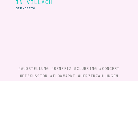
IN VILLACH
SEM-JEITO
#AUSSTELLUNG
#BENEFIZ
#CLUBBING
#CONCERT
#DISKUSSION
#FLOWMARKT
#HERZERZÄHLUNGEN
#INSTALLATION
#KABARETT
#KABARETT-UND-DINNER
#KONZERT
#KUNST
#LESUNG
#OPEN-MIC
#PERFORMANCE
#POETRYSLAM
#THEATER
#THEATERWERKSTATT
#VERNISSAGE
#WORKSHOP